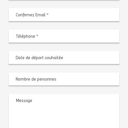
Confir
l’e-
mail
Téléphone
*
Date
MM
de
slash
départ
JJ
souhaitée
slash
AAAA
Nombre
de
personnes
Message