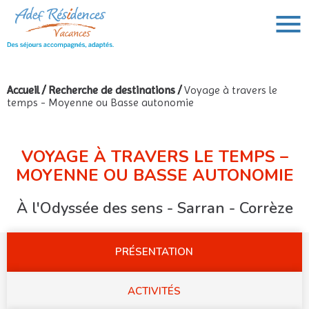
Accueil
/
Recherche de destinations
/
Voyage à travers le
temps - Moyenne ou Basse autonomie
VOUS AVEZ UN PROJET DE VOYAGE,
VOUS RECHERCHEZ UNE DESTINATION ?
Rechercher :
VOYAGE À TRAVERS LE TEMPS –
MOYENNE OU BASSE AUTONOMIE
À l'Odyssée des sens - Sarran - Corrèze
PRÉSENTATION
ACTIVITÉS