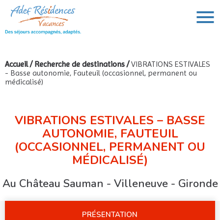
Accueil
/
Recherche de destinations
/
VIBRATIONS ESTIVALES
- Basse autonomie, Fauteuil (occasionnel, permanent ou
VOUS AVEZ UN PROJET DE VOYAGE,
médicalisé)
VOUS RECHERCHEZ UNE DESTINATION ?
Rechercher :
VIBRATIONS ESTIVALES – BASSE
AUTONOMIE, FAUTEUIL
(OCCASIONNEL, PERMANENT OU
MÉDICALISÉ)
Au Château Sauman - Villeneuve - Gironde
PRÉSENTATION