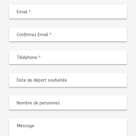
Saisiss
un
e-
mail
Confir
l’e-
mail
Téléphone
*
Date
MM
de
slash
départ
JJ
souhaitée
slash
AAAA
Nombre
de
personnes
Message