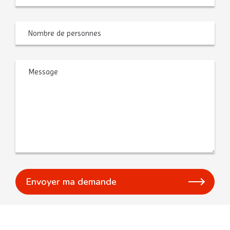
souhaitée
slash
AAAA
Nombre
de
personnes
Message