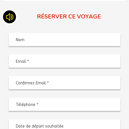
RÉSERVER CE VOYAGE
Nom
Saisiss
un
e-
mail
Confir
l’e-
mail
Téléphone
*
Date
MM
de
slash
départ
JJ