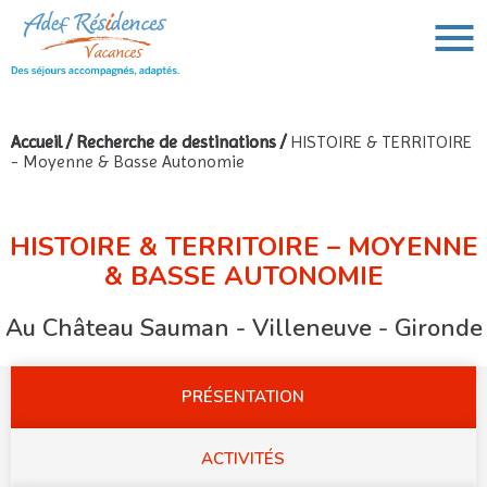
Accueil
/
Recherche de destinations
/
HISTOIRE & TERRITOIRE
- Moyenne & Basse Autonomie
VOUS AVEZ UN PROJET DE VOYAGE,
VOUS RECHERCHEZ UNE DESTINATION ?
Rechercher :
HISTOIRE & TERRITOIRE – MOYENNE
& BASSE AUTONOMIE
Au Château Sauman - Villeneuve - Gironde
PRÉSENTATION
ACTIVITÉS