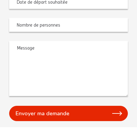
départ
JJ
souhaitée
slash
AAAA
Nombre
de
personnes
Message