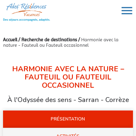
Accueil
/
Recherche de destinations
/
Harmonie avec la
nature - Fauteuil ou Fauteuil occasionnel
VOUS AVEZ UN PROJET DE VOYAGE,
VOUS RECHERCHEZ UNE DESTINATION ?
Rechercher :
HARMONIE AVEC LA NATURE –
FAUTEUIL OU FAUTEUIL
OCCASIONNEL
À l'Odyssée des sens - Sarran - Corrèze
PRÉSENTATION