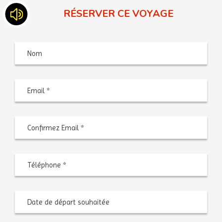
RÉSERVER CE VOYAGE
Nom
Saisiss
un
e-
mail
Confir
l’e-
mail
Téléphone
*
Date
MM
de
slash
départ
JJ
souhaitée
slash
AAAA