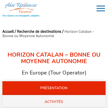
Accueil
/
Recherche de destinations
/
Horizon Catalan -
Bonne ou Moyenne Autonomie
VOUS AVEZ UN PROJET DE VOYAGE,
VOUS RECHERCHEZ UNE DESTINATION ?
Rechercher :
HORIZON CATALAN – BONNE OU
MOYENNE AUTONOMIE
En Europe (Tour Operator)
PRÉSENTATION
ACTIVITÉS