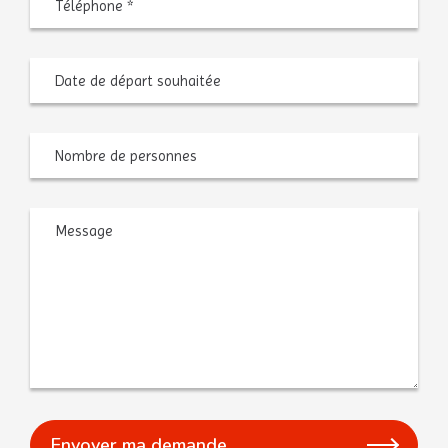
Date
MM
de
slash
départ
JJ
souhaitée
slash
AAAA
Nombre
de
personnes
Message