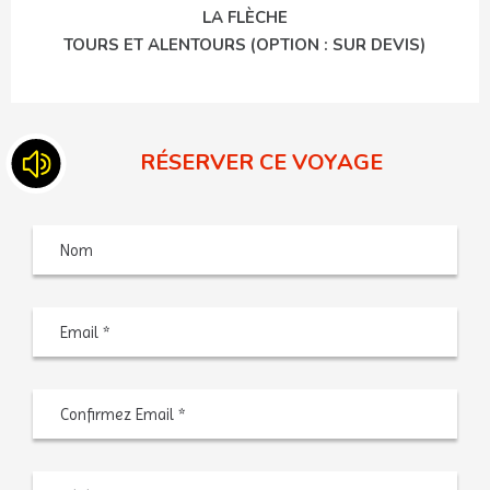
LA FLÈCHE
TOURS ET ALENTOURS (OPTION : SUR DEVIS)
RÉSERVER CE VOYAGE
Nom
Saisiss
un
e-
mail
Confir
l’e-
mail
Téléphone
*