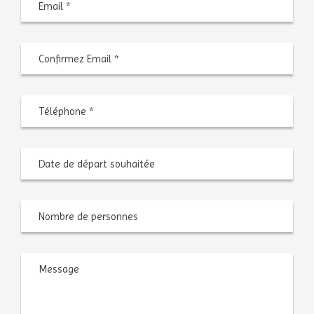
un
e-
mail
Confir
l’e-
mail
Téléphone
*
Date
MM
de
slash
départ
JJ
souhaitée
slash
AAAA
Nombre
de
personnes
Message