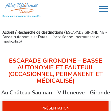
Accueil
/
Recherche de destinations
/
ESCAPADE GIRONDINE -
Basse autonomie et Fauteuil (occasionnel, permanent et
VOUS AVEZ UN PROJET DE VOYAGE,
médicalisé)
VOUS RECHERCHEZ UNE DESTINATION ?
Rechercher :
ESCAPADE GIRONDINE – BASSE
AUTONOMIE ET FAUTEUIL
(OCCASIONNEL, PERMANENT ET
MÉDICALISÉ)
Au Château Sauman - Villeneuve - Gironde
PRÉSENTATION