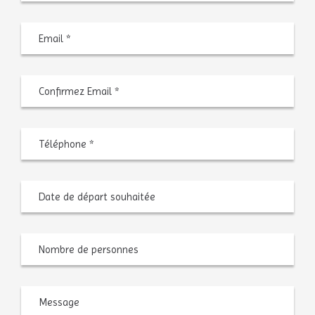
Saisiss
un
e-
mail
Confir
l’e-
mail
Téléphone
*
Date
MM
de
slash
départ
JJ
souhaitée
slash
AAAA
Nombre
de
personnes
Message