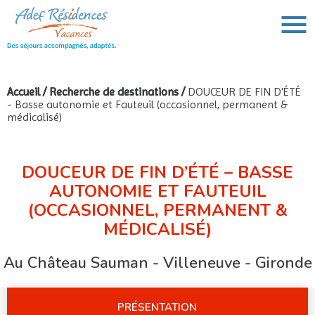
Accueil
/
Recherche de destinations
/
DOUCEUR DE FIN D'ÉTÉ
- Basse autonomie et Fauteuil (occasionnel, permanent &
VOUS AVEZ UN PROJET DE VOYAGE,
médicalisé)
VOUS RECHERCHEZ UNE DESTINATION ?
Rechercher :
DOUCEUR DE FIN D’ÉTÉ – BASSE
AUTONOMIE ET FAUTEUIL
(OCCASIONNEL, PERMANENT &
MÉDICALISÉ)
Au Château Sauman - Villeneuve - Gironde
PRÉSENTATION