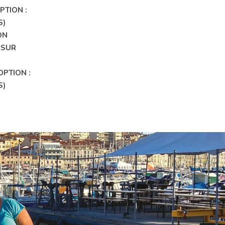
PTION :
S)
ON
 SUR
OPTION :
S)