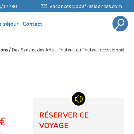
0/17h30
vacances@adefresidences.com
 séjour
Contact
ions
/
Des Sens et des Arts - Fauteuil ou Fauteuil occasionnel
RÉSERVER CE
€
VOYAGE
ne