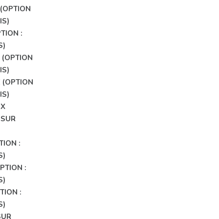
GE, VOUS
(OPTION
IS)
TION :
ON ?
S)
 (OPTION
IS)
 (OPTION
IS)
UX
 SUR
TION :
S)
PTION :
S)
TION :
S)
SUR