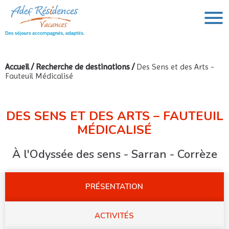
Accueil
/
Recherche de destinations
/
Des Sens et des Arts -
Fauteuil Médicalisé
VOUS AVEZ UN PROJET DE VOYAGE,
VOUS RECHERCHEZ UNE DESTINATION ?
Rechercher :
DES SENS ET DES ARTS – FAUTEUIL
MÉDICALISÉ
À l'Odyssée des sens - Sarran - Corrèze
PRÉSENTATION
ACTIVITÉS