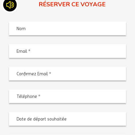
RÉSERVER CE VOYAGE
Nom
Saisiss
un
e-
mail
Confir
l’e-
mail
Téléphone
*
Date
MM
de
slash
départ
JJ
souhaitée
slash
AAAA