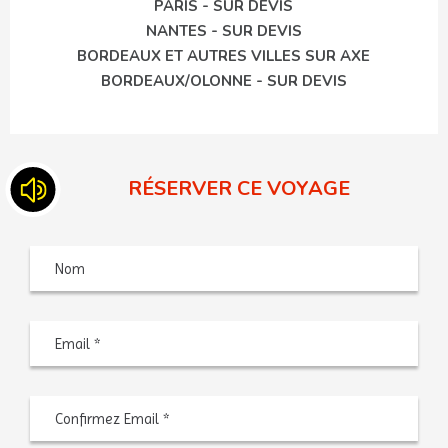
PARIS - SUR DEVIS
NANTES - SUR DEVIS
BORDEAUX ET AUTRES VILLES SUR AXE
BORDEAUX/OLONNE - SUR DEVIS
RÉSERVER CE VOYAGE
Nom
Saisiss
un
e-
mail
Confir
l’e-
mail