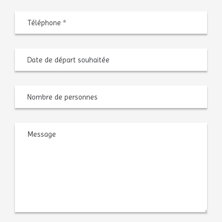
Téléphone
*
Date
MM
de
slash
départ
JJ
souhaitée
slash
AAAA
Nombre
de
personnes
Message