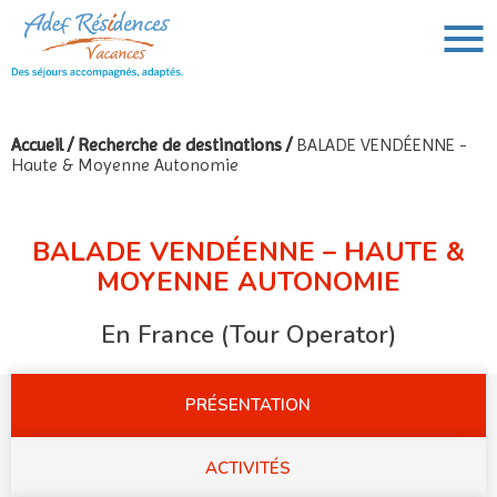
Accueil
/
Recherche de destinations
/
BALADE VENDÉENNE -
Haute & Moyenne Autonomie
VOUS AVEZ UN PROJET DE VOYAGE,
VOUS RECHERCHEZ UNE DESTINATION ?
Rechercher :
BALADE VENDÉENNE – HAUTE &
MOYENNE AUTONOMIE
En France (Tour Operator)
PRÉSENTATION
ACTIVITÉS