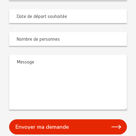
Date
MM
de
slash
départ
JJ
souhaitée
slash
AAAA
Nombre
de
personnes
Message