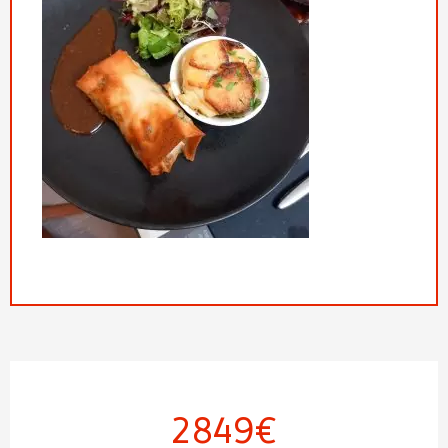
2849€