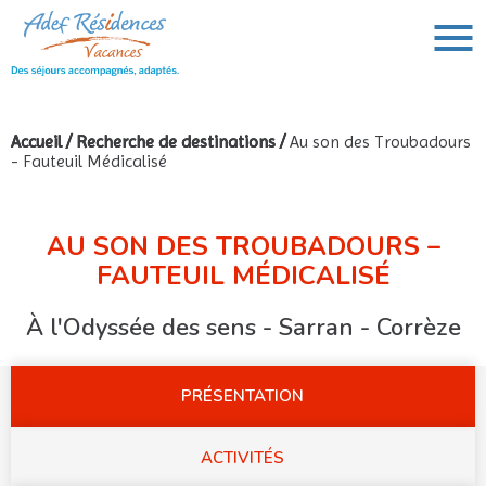
Accueil
/
Recherche de destinations
/
Au son des Troubadours
- Fauteuil Médicalisé
VOUS AVEZ UN PROJET DE VOYAGE,
VOUS RECHERCHEZ UNE DESTINATION ?
Rechercher :
AU SON DES TROUBADOURS –
FAUTEUIL MÉDICALISÉ
À l'Odyssée des sens - Sarran - Corrèze
PRÉSENTATION
ACTIVITÉS