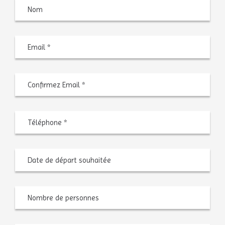
Nom
Saisiss
un
e-
mail
Confir
l’e-
mail
Téléphone
*
Date
MM
de
slash
départ
JJ
souhaitée
slash
AAAA
Nombre
de
personnes