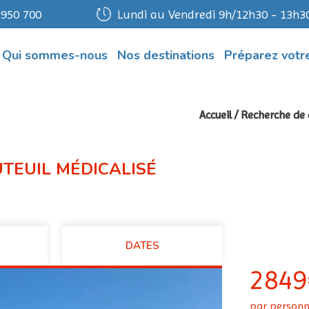
 950 700
Lundi au Vendredi 9h/12h30 - 13h3
Qui sommes-nous
Nos destinations
Préparez votre
Accueil
/
Recherche de 
UTEUIL MÉDICALISÉ
DATES
2849
par person