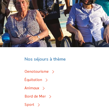
Nos séjours à thème
Oenotourisme
Équitation
Animaux
Bord de Mer
Sport