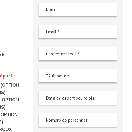
Nom
s
Saisissez
un
e-
mail
Confirmez
l’e-
SÉ
mail
Téléphone
*
départ :
 (OPTION
IS)
Date
MM
de
slash
(OPTION
départ
JJ
souhaitée
slash
AAAA
IS)
(OPTION :
Nombre
de
S)
personnes
ROUX