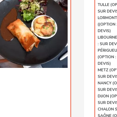
EZ UN PROJET DE VOYA
TULLE (OP
SUR DEVI
HERCHEZ UNE DESTINATI
LORMON
((OPTION 
DEVIS)
LIBOURNE
: SUR DEV
PÉRIGUE
(OPTION :
DEVIS)
METZ (OP
SUR DEVI
NANCY (O
SUR DEVI
DIJON (OP
SUR DEVI
CHALON 
SAÔNE (O