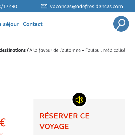
0/17h30
vacances@adefresidences.com
 séjour
Contact
destinations
/
A la faveur de l'automne - Fauteuil médicalisé
RÉSERVER CE
€
VOYAGE
ne