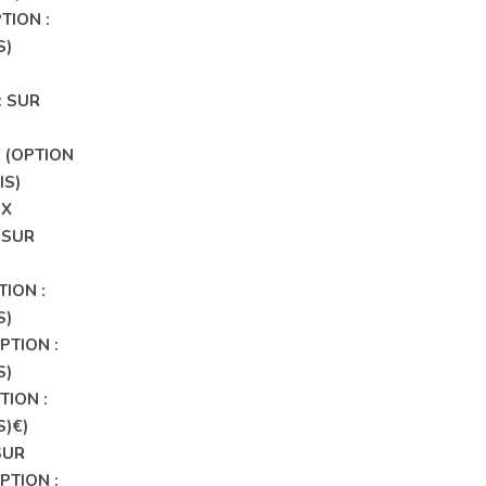
GE, VOUS
TION :
S)
ON ?
T
: SUR
 (OPTION
IS)
UX
 SUR
TION :
S)
PTION :
S)
TION :
S)€)
SUR
PTION :