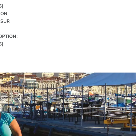
S)
ÇON
 SUR
OPTION :
S)