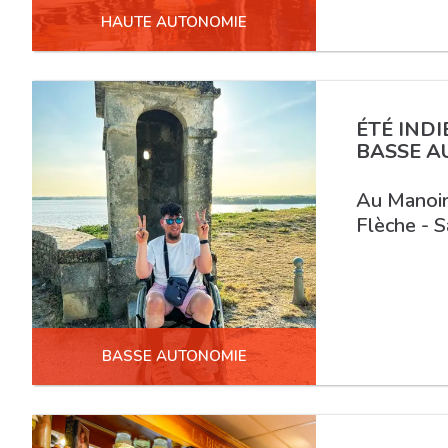
HAUTE AUTONOMIE
ÉTÉ IND
BASSE A
Au Manoir 
Flèche - S
VOUS AV
BASSE AUTONOMIE
REC
Rechercher :