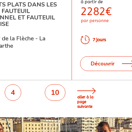
à partir de
TS PLATS DANS LES
2282€
 FAUTEUIL
NNEL ET FAUTEUIL
par personne
ISE
de la Flèche - La
7 jours
arthe
Découvrir
4
10
aller à la
page
suivante