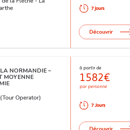
de la Flèche - La
arthe
7 jours
Découvrir
à partir de
 LA NORMANDIE –
1582€
T MOYENNE
MIE
par personne
 (Tour Operator)
7 Jours
Découvrir