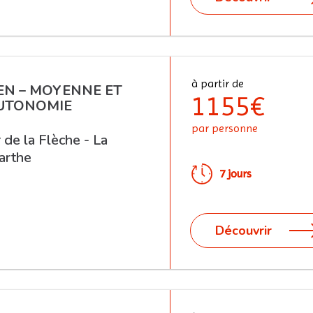
à partir de
IEN – MOYENNE ET
1155€
UTONOMIE
par personne
de la Flèche - La
arthe
7 jours
EZ UN PROJET DE VOYA
Découvrir
HERCHEZ UNE DESTINATI