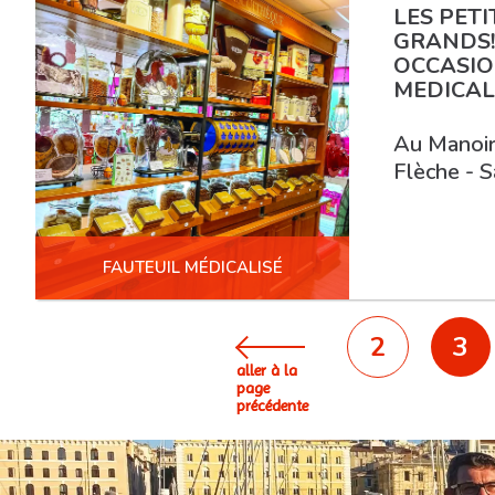
LES PETI
GRANDS!
OCCASIO
MEDICAL
Au Manoir 
Flèche - S
FAUTEUIL MÉDICALISÉ
2
3
aller à la
page
précédente